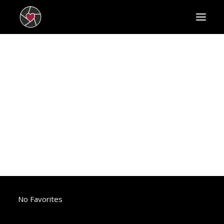
HOME
SCHAUSPIELERINNEN
SCHAUSPIELER
NEWS
BEWERBEN
KONTAKT
IMPRESSUM
DATENSCHUTZ
SEARCH
No Favorites