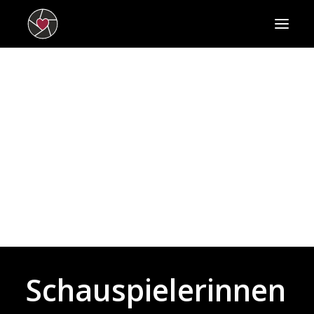
HOME
SCHAUSPIELERINNEN
SCHAUSPIELER
NEWS
BEWERBEN
KONTAKT
IMPRESSUM
DATENSCHUTZ
SEARCH
Schauspielerinnen